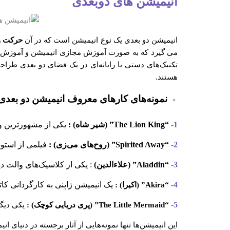
انیمیشن های دوبعدی
انیمیشن دو بعدی یک نوع انیمیشن است که در آن
حرکت و ج
می گیرد که به صورت آموزش مجازی انیمیشن و آموزش انی
تکنیک‌های دستی یا رایانه‌ای در یک فضای دو بعدی طراح
هستند.
نمونه‌های کارهای معروف انیمیشن دو بعدی
1-
“The Lion King” (شیر شاه) :
یکی از مشهورترین و 
2-
“Spirited Away” (روح‌های می‌زی) :
فیلمی از استود
3-
“Aladdin” (علاءالدین)
: یکی از کلاسیک‌های والت 
4-
یک انیمیشن ژاپنی به کارگردانی کاتس
“Akira” (اکیرا) :
5-
“The Little Mermaid” (پری دریایی کوچک) :
یکی دیگر
این انیمیشن‌ها تنها نمونه‌هایی از آثار برجسته در دنیای ا