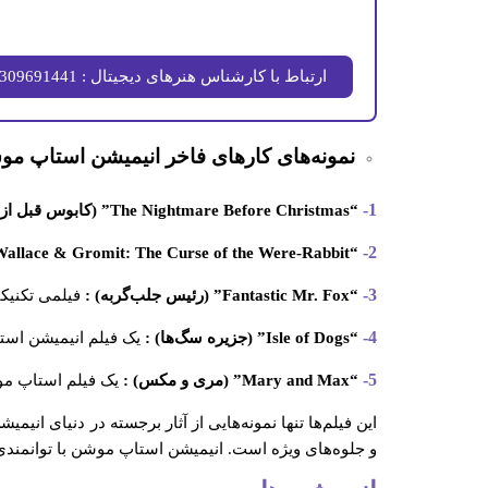
ارتباط با کارشناس هنرهای دیجیتال : 09309691441
نمونه‌های کارهای فاخر انیمیشن استاپ مو
1-
“The Nightmare Before Christmas” (کابوس قبل از کریسمس) :
2-
“Wallace & Gromit: The Curse of the Were-Rabbit” (والاس و گرومیت : نفرین خرگوش‌ها) :
3-
“Fantastic Mr. Fox” (رئیس جلب‌گربه) :
فیلمی تکنیک
4-
“Isle of Dogs” (جزیره سگ‌ها) :
یک فیلم انیمیشن است
5-
“Mary and Max” (مری و مکس) :
یک فیلم استاپ مو
این فیلم‌ها تنها نمونه‌هایی از آثار برجسته در دنیای ان
و جلوه‌های ویژه است. انیمیشن استاپ موشن با توانمندی‌